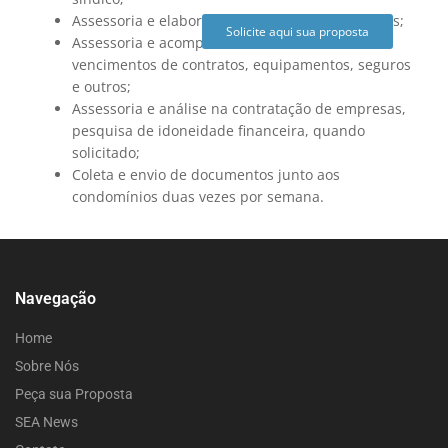
Assessoria e elaboração de Atas em Assembleias;
Solicite aqui sua proposta
Assessoria e acompanhamento no controle de
vencimentos de contratos, equipamentos, seguros
e outros;
Assessoria e análise na contratação de empresas,
pesquisa de idoneidade financeira, quando
solicitado;
Coleta e envio de documentos junto aos
condomínios duas vezes por semana.
Navegação
Home
Sobre Nós
Peça sua Proposta
SEA News