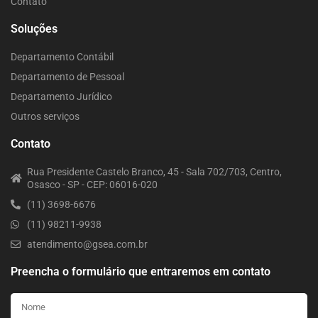
Contato
Soluções
Departamento Contábil
Departamento de Pessoal
Departamento Jurídico
Outros serviços
Contato
Rua Presidente Castelo Branco, 45 - Sala 702/703, Centro,
Osasco - SP - CEP: 06016-020
(11) 3698-6676
(11) 98211-9938
atendimento@gsea.com.br
Preencha o formulário que entraremos em contato