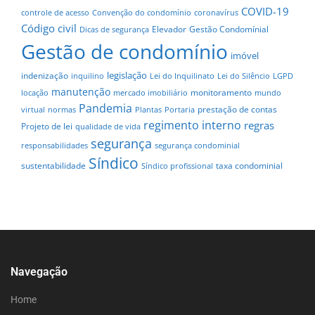
COVID-19
controle de acesso
Convenção do condomínio
coronavírus
Código civil
Elevador
Gestão Condomínial
Dicas de segurança
Gestão de condomínio
imóvel
legislação
indenização
inquilino
Lei do Inquilinato
Lei do Silêncio
LGPD
manutenção
monitoramento
locação
mercado imobiliário
mundo
Pandemia
prestação de contas
virtual
normas
Plantas
Portaria
regimento interno
regras
Projeto de lei
qualidade de vida
segurança
responsabilidades
segurança condominial
Síndico
sustentabilidade
taxa condominial
Síndico profissional
Navegação
Home