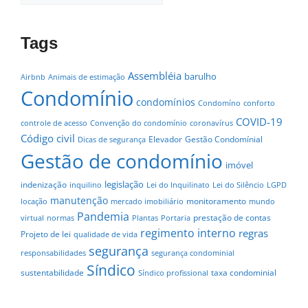
Tags
Assembléia
barulho
Airbnb
Animais de estimação
Condomínio
condomínios
Condomíno
conforto
COVID-19
controle de acesso
Convenção do condomínio
coronavírus
Código civil
Elevador
Gestão Condomínial
Dicas de segurança
Gestão de condomínio
imóvel
legislação
indenização
inquilino
Lei do Inquilinato
Lei do Silêncio
LGPD
manutenção
monitoramento
locação
mercado imobiliário
mundo
Pandemia
prestação de contas
virtual
normas
Plantas
Portaria
regimento interno
regras
Projeto de lei
qualidade de vida
segurança
responsabilidades
segurança condominial
Síndico
sustentabilidade
taxa condominial
Síndico profissional