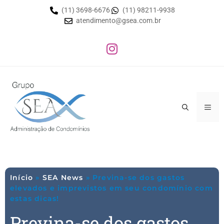
(11) 3698-6676
(11) 98211-9938
atendimento@gsea.com.br
Início
»
SEA News
»
Previna-se dos gastos
elevados e imprevistos em seu condomínio com
estas dicas!
Previna-se dos gastos