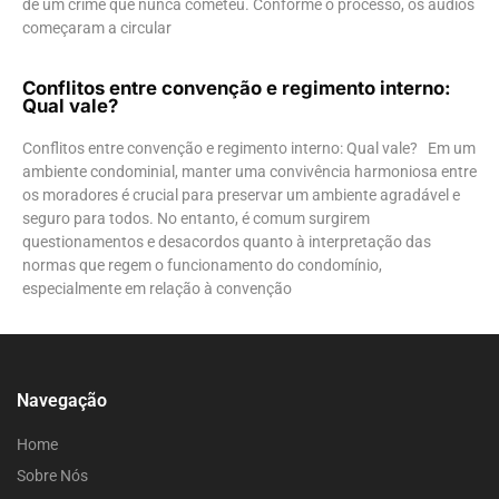
de um crime que nunca cometeu. Conforme o processo, os áudios
começaram a circular
Conflitos entre convenção e regimento interno:
Qual vale?
Conflitos entre convenção e regimento interno: Qual vale? Em um
ambiente condominial, manter uma convivência harmoniosa entre
os moradores é crucial para preservar um ambiente agradável e
seguro para todos. No entanto, é comum surgirem
questionamentos e desacordos quanto à interpretação das
normas que regem o funcionamento do condomínio,
especialmente em relação à convenção
Navegação
Home
Sobre Nós