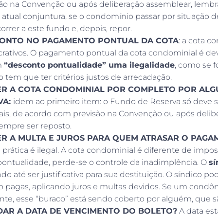
ão na Convenção ou após deliberação assemblear, lemb
 atual conjuntura, se o condomínio passar por situação d
orrer a este fundo e, depois, repor.
ONTO NO PAGAMENTO PONTUAL DA COTA
: a cota c
ucrativos. O pagamento pontual da cota condominial é de
m
“desconto pontualidade” uma ilegalidade
, como se 
tem que ter critérios justos de arrecadação.
R A COTA CONDOMINIAL POR COMPLETO POR ALG
VA:
idem ao primeiro item: o Fundo de Reserva só deve 
is, de acordo com previsão na Convenção ou após delib
empre ser reposto.
R A MULTA E JUROS PARA QUEM ATRASAR O PAGA
 prática é ilegal. A cota condominial é diferente de impos
 pontualidade, perde-se o controle da inadimplência. O
sí
do até ser justificativa para sua destituição. O síndico p
ão pagas, aplicando juros e multas devidos. Se um condô
te, esse “buraco” está sendo coberto por alguém, que 
AR A DATA DE VENCIMENTO DO BOLETO?
A data es