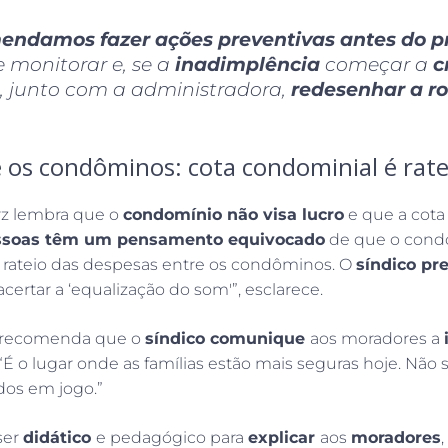
endamos fazer ações preventivas antes do 
e monitorar e, se a
inadimplência
começar a
c
, junto com a administradora,
redesenhar a r
 os condôminos: cota condominial é rate
rz lembra que o
condomínio não visa lucro
e que a cota
ssoas têm um pensamento equivocado
de que o condo
o rateio das despesas entre os condôminos. O
síndico pre
acertar a ‘equalização do som'”, esclarece.
Z recomenda que o
síndico comunique
aos moradores a
 “É o lugar onde as famílias estão mais seguras hoje. Não
dos em jogo.”
ser
didático
e pedagógico para
explicar
aos
moradores