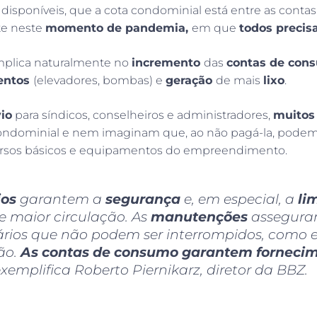
disponíveis, que a cota condominial está entre as conta
te neste
momento de pandemia,
em que
todos precis
implica naturalmente no
incremento
das
contas de co
entos
(elevadores, bombas) e
geração
de mais
lixo
.
io
para síndicos, conselheiros e administradores,
muitos
ndominial e nem imaginam que, ao não pagá-la, podem c
cursos básicos e equipamentos do empreendimento.
ios
garantem a
segurança
e, em especial, a
li
e maior circulação. As
manutenções
assegura
rios que não podem ser interrompidos, como e
ão.
As contas de consumo garantem fornecim
 exemplifica Roberto Piernikarz, diretor da BBZ.