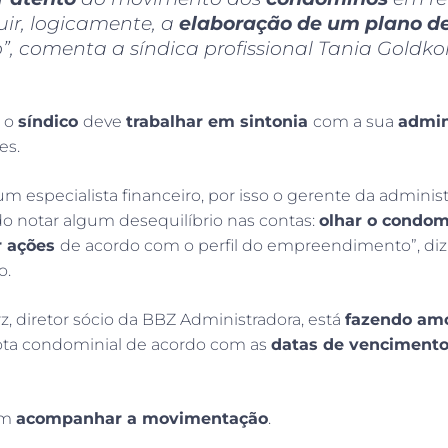
luir, logicamente, a
elaboração de um plano d
, comenta a síndica profissional Tania Goldko
, o
síndico
deve
trabalhar em sintonia
com a sua
admin
es.
um especialista financeiro, por isso o gerente da admini
o notar algum desequilíbrio nas contas:
olhar o condomí
r ações
de acordo com o perfil do empreendimento”, diz
o.
z, diretor sócio da BBZ Administradora, está
fazendo am
ta condominial de acordo com as
datas de vencimento
em
acompanhar a movimentação
.