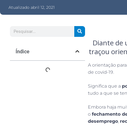
Atualizado
abril 12, 2021
Diante de 
traçou orie
Índice
A orientação par
de covid-19.
Significa que a
p
tudo a que se tem
Embora haja mui
o
fechamento de
desemprego
,
re