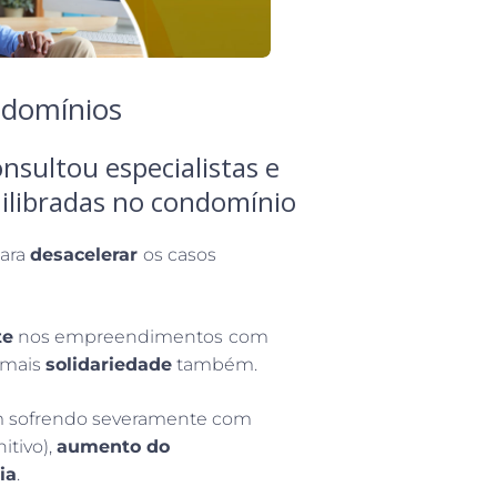
ndomínios
nsultou especialistas e
uilibradas no condomínio
para
desacelerar
os casos
te
nos empreendimentos
com
 mais
solidariedade
também.
m sofrendo severamente com
itivo),
aumento do
ia
.