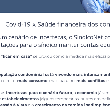
Covid-19 x Saúde financeira dos co
um cenário de incertezas, o SíndicoNet co
ntações para o síndico manter contas eq
a
“ficar em casa”
se provou como a medida mais eficaz 
opulação condominial está vivendo mais intensamen
 direito:
mais consumo
, mais barulho,
mais conflitos
e
tas
incertezas para o cenário futuro
, a
economia
já ve
 estabelecimentos
(alguns temporários, outros em defin
cessão à vista
e o
crescimento da temida inadimplênc