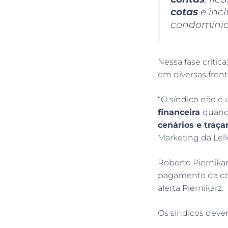
cotas
e inc
condomínio”
Nessa fase crítica
em diversas frent
“O síndico não é 
financeira
quand
cenários e traça
Marketing da Lell
Roberto Piernikar
pagamento da co
alerta Piernikarz.
Os síndicos dev