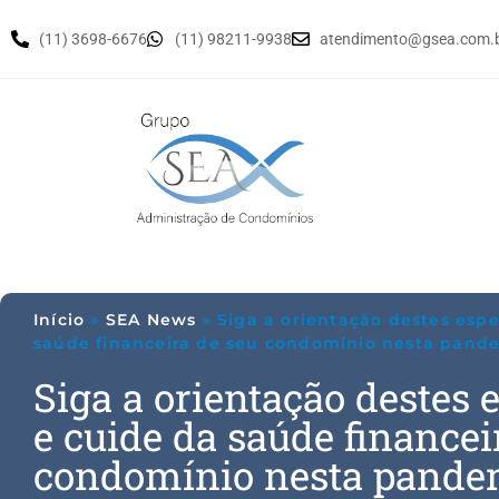
(11) 3698-6676
(11) 98211-9938
atendimento@gsea.com.
Início
»
SEA News
»
Siga a orientação destes espe
saúde financeira de seu condomínio nesta pand
Siga a orientação destes 
e cuide da saúde financei
condomínio nesta pande