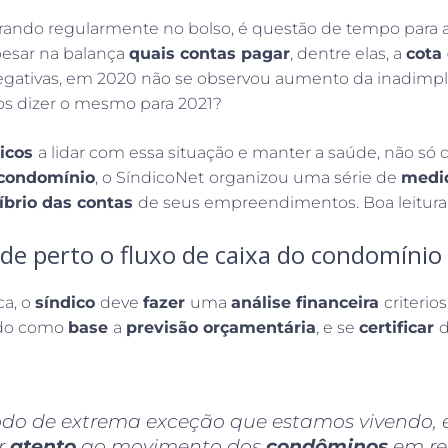
trando regularmente no bolso, é questão de tempo para 
pesar na balança
quais contas pagar
, dentre elas, a
cota
egativas, em 2020 não se observou aumento da inadimpl
s dizer o mesmo para 2021?
dicos
a lidar com essa situação e manter a saúde, não 
 condomínio
, o SíndicoNet
organizou uma série de
medi
íbrio das contas
de seus empreendimentos. Boa leitura
e perto o fluxo de caixa do condomínio
ca, o
síndico
deve
fazer
uma
análise financeira
criterio
ndo como
base
a
previsão orçamentária
, e se
certificar
d
odo de extrema exceção que estamos vivendo, 
ar
atento
ao movimento dos
condôminos
em re