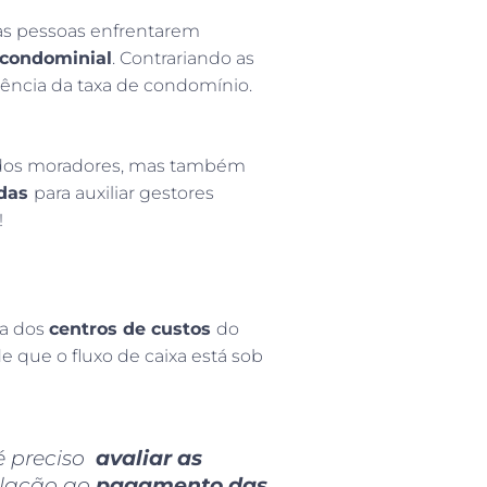
as pessoas enfrentarem
 condominial
. Contrariando as
ência da taxa de condomínio.
só dos moradores, mas também
das
para auxiliar gestores
!
sa dos
centros de custos
do
e que o fluxo de caixa está sob
é preciso
avaliar as
lação ao
pagamento das