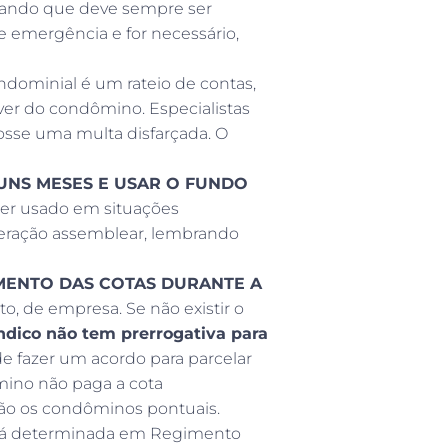
rando que deve sempre ser
e emergência e for necessário,
ondominial é um rateio de contas,
ver do condômino. Especialistas
fosse uma multa disfarçada. O
UNS MESES E USAR O FUNDO
ser usado em situações
eração assemblear, lembrando
MENTO DAS COTAS DURANTE A
to, de empresa. Se não existir o
ndico não tem prerrogativa para
ode fazer um acordo para parcelar
mino não paga a cota
são os condôminos pontuais.
tá determinada em Regimento