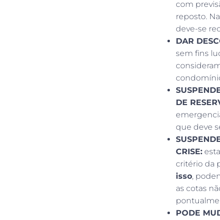
com previs
reposto. Na
deve-se rec
DAR DESC
sem fins l
considera
condomínio 
SUSPENDE
DE RESER
emergencia
que deve s
SUSPENDE
CRISE:
esta
critério da
isso
, poden
as cotas n
pontualmen
PODE MUD