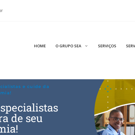
br
HOME
O GRUPO SEA
SERVIÇOS
SERV
cialistas e cuide da
emia!
especialistas
ra de seu
mia!