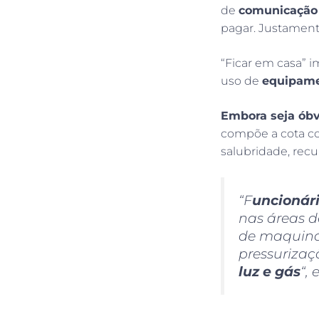
de
comunicação
pagar. Justamen
“Ficar em casa” 
uso de
equipam
Embora seja óbv
compõe a cota co
salubridade, re
“F
uncionár
nas áreas d
de maquiná
pressurizaç
luz e gás
“,