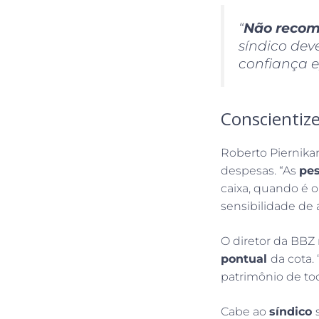
“
Não recom
síndico dev
confiança e
Conscientize
Roberto Piernika
despesas. “As
pe
caixa, quando é 
sensibilidade de 
O diretor da BB
pontual
da cota.
patrimônio de to
Cabe ao
síndico