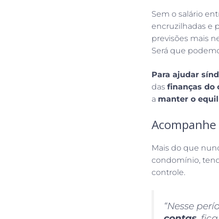
Sem o salário en
encruzilhadas e 
previsões mais n
Será que podemo
Para ajudar sín
das
finanças do
a
manter o equil
Acompanhe d
Mais do que nun
condomínio, te
controle.
“Nesse perí
contas
, fic