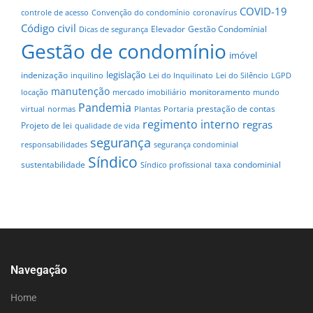
COVID-19
controle de acesso
Convenção do condomínio
coronavírus
Código civil
Elevador
Gestão Condomínial
Dicas de segurança
Gestão de condomínio
imóvel
legislação
indenização
inquilino
Lei do Inquilinato
Lei do Silêncio
LGPD
manutenção
monitoramento
locação
mercado imobiliário
mundo
Pandemia
prestação de contas
virtual
normas
Plantas
Portaria
regimento interno
regras
Projeto de lei
qualidade de vida
segurança
responsabilidades
segurança condominial
Síndico
sustentabilidade
taxa condominial
Síndico profissional
Navegação
Home