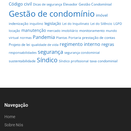
Código civil
Elevador
Gestão Condomínial
Dicas de segurança
Gestão de condomínio
imóvel
legislação
indenização
inquilino
Lei do Inquilinato
Lei do Silêncio
LGPD
manutenção
monitoramento
locação
mercado imobiliário
mundo
Pandemia
prestação de contas
virtual
normas
Plantas
Portaria
regimento interno
regras
Projeto de lei
qualidade de vida
segurança
responsabilidades
segurança condominial
Síndico
sustentabilidade
taxa condominial
Síndico profissional
Navegação
Home
Sobre Nós