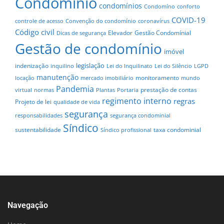
Condomínio
condomínios
Condomíno
conforto
COVID-19
controle de acesso
Convenção do condomínio
coronavírus
Código civil
Elevador
Gestão Condomínial
Dicas de segurança
Gestão de condomínio
imóvel
legislação
indenização
inquilino
Lei do Inquilinato
Lei do Silêncio
LGPD
manutenção
monitoramento
locação
mercado imobiliário
mundo
Pandemia
prestação de contas
virtual
normas
Plantas
Portaria
regimento interno
regras
Projeto de lei
qualidade de vida
segurança
responsabilidades
segurança condominial
Síndico
sustentabilidade
taxa condominial
Síndico profissional
Navegação