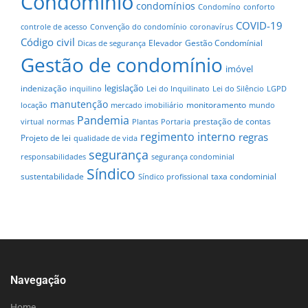
Condomínio
condomínios
Condomíno
conforto
COVID-19
controle de acesso
Convenção do condomínio
coronavírus
Código civil
Elevador
Gestão Condomínial
Dicas de segurança
Gestão de condomínio
imóvel
legislação
indenização
inquilino
Lei do Inquilinato
Lei do Silêncio
LGPD
manutenção
monitoramento
locação
mercado imobiliário
mundo
Pandemia
prestação de contas
virtual
normas
Plantas
Portaria
regimento interno
regras
Projeto de lei
qualidade de vida
segurança
responsabilidades
segurança condominial
Síndico
sustentabilidade
taxa condominial
Síndico profissional
Navegação
Home