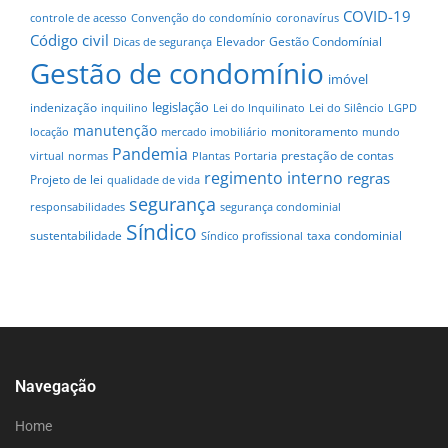
COVID-19
controle de acesso
Convenção do condomínio
coronavírus
Código civil
Elevador
Gestão Condomínial
Dicas de segurança
Gestão de condomínio
imóvel
legislação
indenização
inquilino
Lei do Inquilinato
Lei do Silêncio
LGPD
manutenção
monitoramento
locação
mercado imobiliário
mundo
Pandemia
prestação de contas
virtual
normas
Plantas
Portaria
regimento interno
regras
Projeto de lei
qualidade de vida
segurança
responsabilidades
segurança condominial
Síndico
sustentabilidade
taxa condominial
Síndico profissional
Navegação
Home