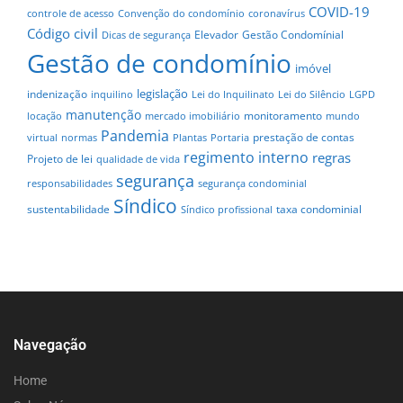
COVID-19
controle de acesso
Convenção do condomínio
coronavírus
Código civil
Elevador
Gestão Condomínial
Dicas de segurança
Gestão de condomínio
imóvel
legislação
indenização
inquilino
Lei do Inquilinato
Lei do Silêncio
LGPD
manutenção
monitoramento
locação
mercado imobiliário
mundo
Pandemia
prestação de contas
virtual
normas
Plantas
Portaria
regimento interno
regras
Projeto de lei
qualidade de vida
segurança
responsabilidades
segurança condominial
Síndico
sustentabilidade
taxa condominial
Síndico profissional
Navegação
Home