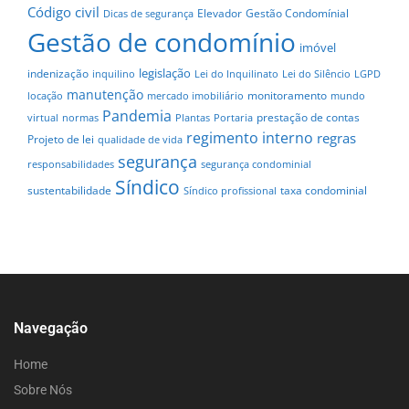
Código civil
Elevador
Gestão Condomínial
Dicas de segurança
Gestão de condomínio
imóvel
legislação
indenização
inquilino
Lei do Inquilinato
Lei do Silêncio
LGPD
manutenção
monitoramento
locação
mercado imobiliário
mundo
Pandemia
prestação de contas
virtual
normas
Plantas
Portaria
regimento interno
regras
Projeto de lei
qualidade de vida
segurança
responsabilidades
segurança condominial
Síndico
sustentabilidade
taxa condominial
Síndico profissional
Navegação
Home
Sobre Nós