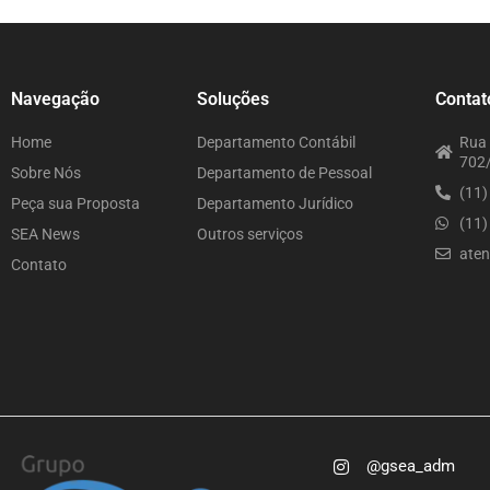
Navegação
Soluções
Contat
Home
Departamento Contábil
Rua 
702/
Sobre Nós
Departamento de Pessoal
(11
Peça sua Proposta
Departamento Jurídico
(11
SEA News
Outros serviços
ate
Contato
@gsea_adm