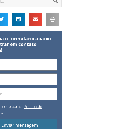
a o formulário abaixo
trar em contato
o!
oncordo com a
Política de
de
Enviar mensagem