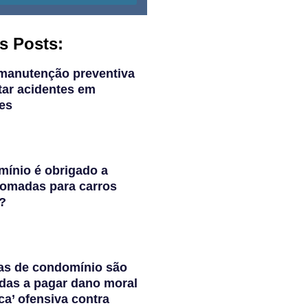
s Posts:
manutenção preventiva
tar acidentes em
es
ínio é obrigado a
 tomadas para carros
s?
as de condomínio são
das a pagar dano moral
ca’ ofensiva contra