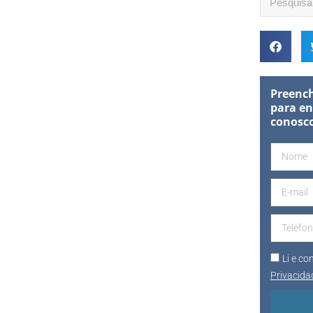
Preench
para en
conosc
Li e c
Privacida