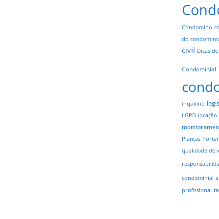
Cond
Condomíno
c
do condomíni
civil
Dicas de
Condomínial
cond
legi
inquilino
LGPD
locação
monitoramen
Plantas
Portar
qualidade de 
responsabilid
s
condominial
t
profissional