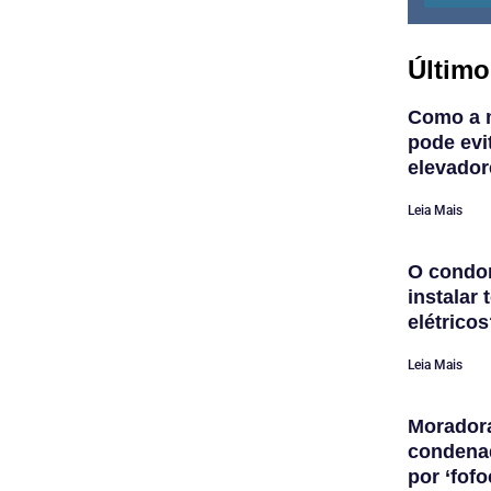
Último
Como a 
pode evi
elevador
Leia Mais
O condom
instalar
elétrico
Leia Mais
Morador
condena
por ‘fofo