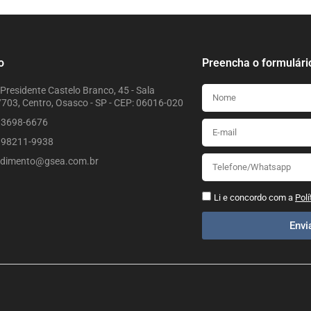
o
Preencha o formulári
Presidente Castelo Branco, 45 - Sala
703, Centro, Osasco - SP - CEP: 06016-020
) 3698-6676
) 98211-9938
ndimento@gsea.com.br
Li e concordo com a
Polí
Env