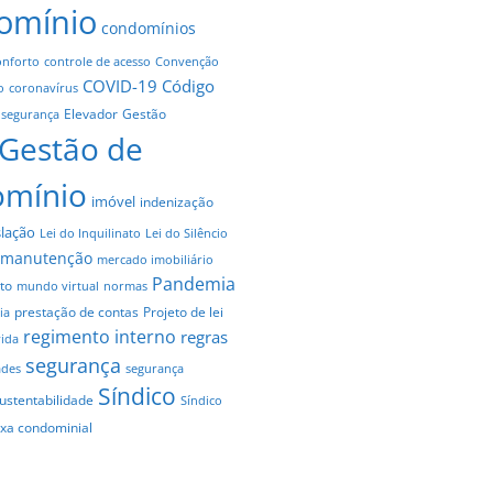
omínio
condomínios
onforto
controle de acesso
Convenção
COVID-19
Código
o
coronavírus
Elevador
Gestão
 segurança
Gestão de
omínio
imóvel
indenização
slação
Lei do Inquilinato
Lei do Silêncio
manutenção
mercado imobiliário
Pandemia
to
mundo virtual
normas
prestação de contas
Projeto de lei
ia
regimento interno
regras
vida
segurança
ades
segurança
Síndico
ustentabilidade
Síndico
axa condominial