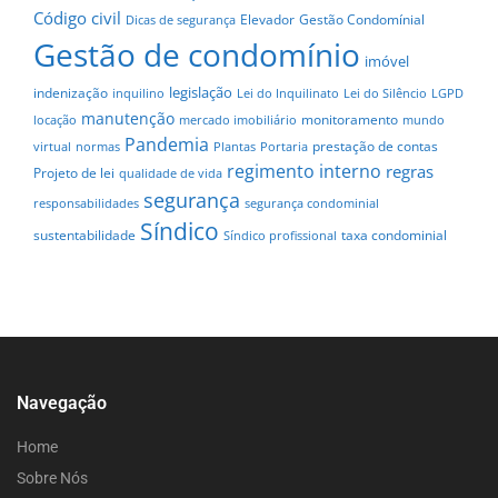
Código civil
Elevador
Gestão Condomínial
Dicas de segurança
Gestão de condomínio
imóvel
legislação
indenização
inquilino
Lei do Inquilinato
Lei do Silêncio
LGPD
manutenção
monitoramento
locação
mercado imobiliário
mundo
Pandemia
prestação de contas
virtual
normas
Plantas
Portaria
regimento interno
regras
Projeto de lei
qualidade de vida
segurança
responsabilidades
segurança condominial
Síndico
sustentabilidade
taxa condominial
Síndico profissional
Navegação
Home
Sobre Nós