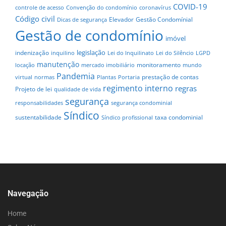
COVID-19
controle de acesso
Convenção do condomínio
coronavírus
Código civil
Elevador
Gestão Condomínial
Dicas de segurança
Gestão de condomínio
imóvel
legislação
indenização
inquilino
Lei do Inquilinato
Lei do Silêncio
LGPD
manutenção
monitoramento
locação
mercado imobiliário
mundo
Pandemia
prestação de contas
virtual
normas
Plantas
Portaria
regimento interno
regras
Projeto de lei
qualidade de vida
segurança
responsabilidades
segurança condominial
Síndico
sustentabilidade
taxa condominial
Síndico profissional
Navegação
Home