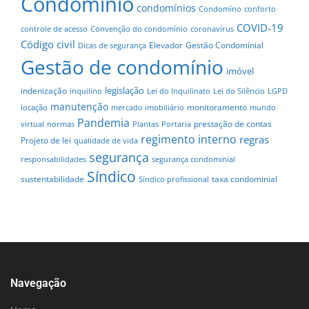
Condomínio
condomínios
Condomíno
conforto
COVID-19
controle de acesso
Convenção do condomínio
coronavírus
Código civil
Elevador
Gestão Condomínial
Dicas de segurança
Gestão de condomínio
imóvel
legislação
indenização
inquilino
Lei do Inquilinato
Lei do Silêncio
LGPD
manutenção
monitoramento
locação
mercado imobiliário
mundo
Pandemia
prestação de contas
virtual
normas
Plantas
Portaria
regimento interno
regras
Projeto de lei
qualidade de vida
segurança
responsabilidades
segurança condominial
Síndico
sustentabilidade
taxa condominial
Síndico profissional
Navegação