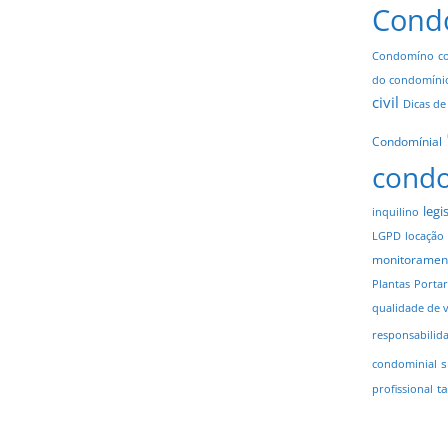
Cond
Condomíno
c
do condomíni
civil
Dicas de
Condomínial
cond
legi
inquilino
LGPD
locação
monitoramen
Plantas
Portar
qualidade de 
responsabilid
s
condominial
t
profissional