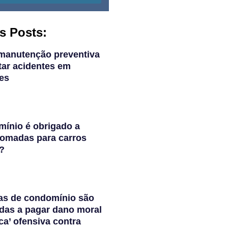
s Posts:
manutenção preventiva
tar acidentes em
es
ínio é obrigado a
 tomadas para carros
s?
as de condomínio são
das a pagar dano moral
ca’ ofensiva contra