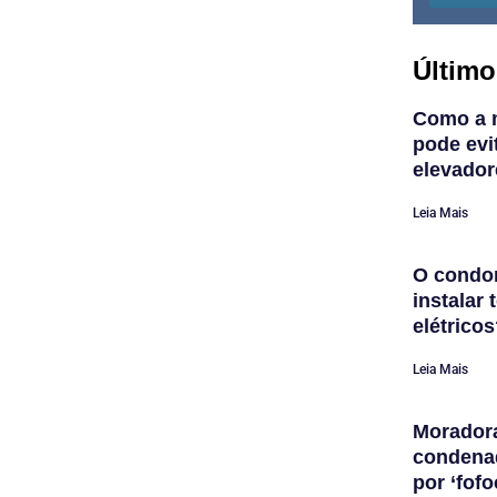
Último
Como a 
pode evi
elevador
Leia Mais
O condom
instalar
elétrico
Leia Mais
Morador
condena
por ‘fofo