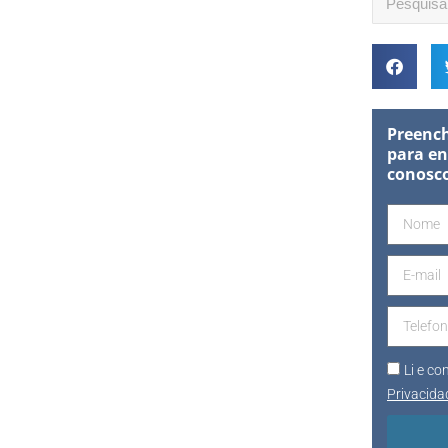
Preench
para en
conosc
Li e c
Privacida