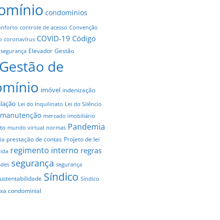
omínio
condomínios
onforto
controle de acesso
Convenção
COVID-19
Código
o
coronavírus
Elevador
Gestão
 segurança
Gestão de
omínio
imóvel
indenização
slação
Lei do Inquilinato
Lei do Silêncio
manutenção
mercado imobiliário
Pandemia
to
mundo virtual
normas
prestação de contas
Projeto de lei
ia
regimento interno
regras
vida
segurança
ades
segurança
Síndico
ustentabilidade
Síndico
axa condominial