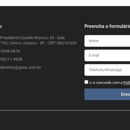
o
Preencha o formulári
Presidente Castelo Branco, 45 - Sala
703, Centro, Osasco - SP - CEP: 06016-020
) 3698-6676
) 98211-9938
ndimento@gsea.com.br
Li e concordo com a
Polí
Env