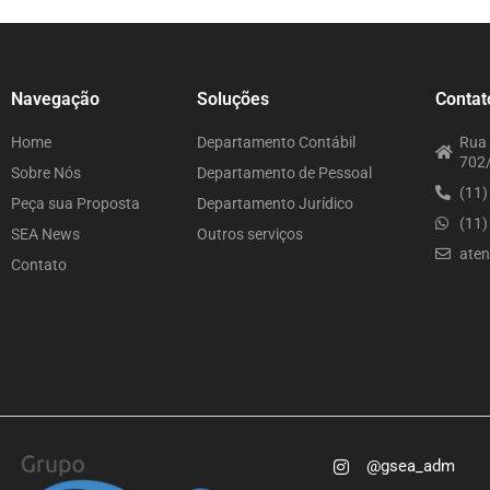
Navegação
Soluções
Contat
Home
Departamento Contábil
Rua 
702/
Sobre Nós
Departamento de Pessoal
(11
Peça sua Proposta
Departamento Jurídico
(11
SEA News
Outros serviços
ate
Contato
@gsea_adm