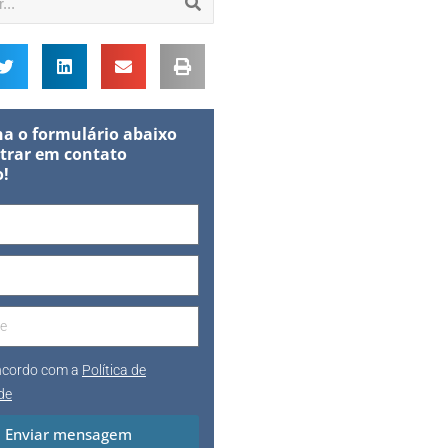
a o formulário abaixo
trar em contato
o!
oncordo com a
Política de
de
Enviar mensagem