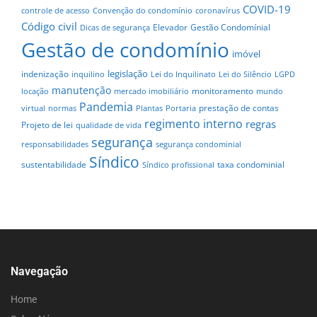
COVID-19
controle de acesso
Convenção do condomínio
coronavírus
Código civil
Elevador
Gestão Condomínial
Dicas de segurança
Gestão de condomínio
imóvel
legislação
indenização
inquilino
Lei do Inquilinato
Lei do Silêncio
LGPD
manutenção
monitoramento
locação
mercado imobiliário
mundo
Pandemia
prestação de contas
virtual
normas
Plantas
Portaria
regimento interno
regras
Projeto de lei
qualidade de vida
segurança
responsabilidades
segurança condominial
Síndico
sustentabilidade
taxa condominial
Síndico profissional
Navegação
Home