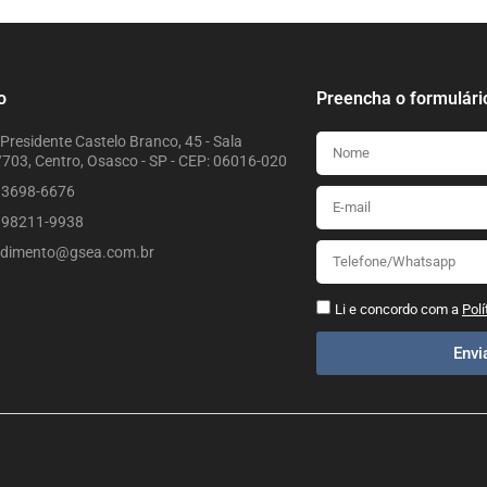
o
Preencha o formulári
Presidente Castelo Branco, 45 - Sala
703, Centro, Osasco - SP - CEP: 06016-020
) 3698-6676
) 98211-9938
ndimento@gsea.com.br
Li e concordo com a
Polí
Env