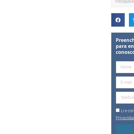
Preench
para en
conosc
Li e c
Privacida