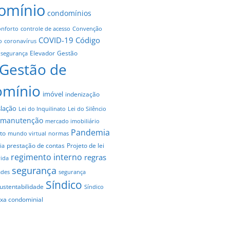
omínio
condomínios
onforto
controle de acesso
Convenção
COVID-19
Código
o
coronavírus
Elevador
Gestão
 segurança
Gestão de
omínio
imóvel
indenização
slação
Lei do Inquilinato
Lei do Silêncio
manutenção
mercado imobiliário
Pandemia
to
mundo virtual
normas
prestação de contas
Projeto de lei
ia
regimento interno
regras
vida
segurança
ades
segurança
Síndico
ustentabilidade
Síndico
axa condominial