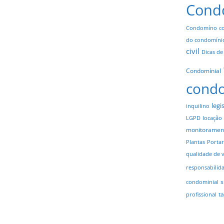
Cond
Condomíno
c
do condomíni
civil
Dicas de
Condomínial
cond
legi
inquilino
LGPD
locação
monitoramen
Plantas
Portar
qualidade de 
responsabilid
s
condominial
t
profissional