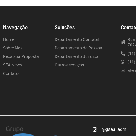
Navegação
Soluções
Contat
Home
Departamento Contábil
Rua 
702/
Sobre Nós
Departamento de Pessoal
(11
Peça sua Proposta
Departamento Jurídico
(11
SEA News
Outros serviços
ate
Contato
@gsea_adm