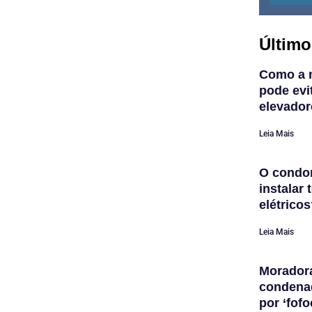
Último
Como a 
pode evi
elevador
Leia Mais
O condom
instalar
elétrico
Leia Mais
Morador
condena
por ‘fofo