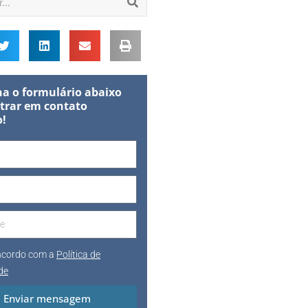
a o formulário abaixo
trar em contato
o!
oncordo com a
Política de
de
Enviar mensagem