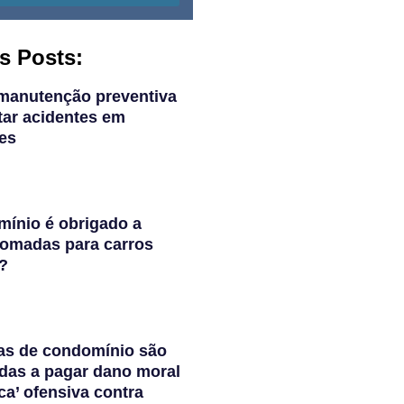
s Posts:
manutenção preventiva
tar acidentes em
es
ínio é obrigado a
 tomadas para carros
s?
as de condomínio são
das a pagar dano moral
ca’ ofensiva contra