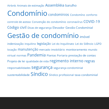
Assembléia
barulho
Airbnb
Animais de estimação
Condomínio
condomínios
Condomíno
conforto
COVID-19
controle de acesso
Convenção do condomínio
coronavírus
Código civil
Elevador
Gestão Condomínial
Dicas de segurança
Gestão de condomínio
imóvel
legislação
indenização
inquilino
Lei do Inquilinato
Lei do Silêncio
LGPD
manutenção
monitoramento
locação
mercado imobiliário
mundo
Pandemia
prestação de contas
virtual
normas
Plantas
Portaria
regimento interno
regras
Projeto de lei
qualidade de vida
segurança
responsabilidades
segurança condominial
Síndico
sustentabilidade
taxa condominial
Síndico profissional