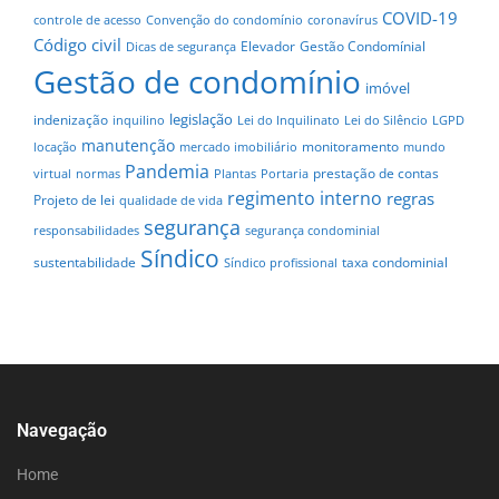
COVID-19
controle de acesso
Convenção do condomínio
coronavírus
Código civil
Elevador
Gestão Condomínial
Dicas de segurança
Gestão de condomínio
imóvel
legislação
indenização
inquilino
Lei do Inquilinato
Lei do Silêncio
LGPD
manutenção
monitoramento
locação
mercado imobiliário
mundo
Pandemia
prestação de contas
virtual
normas
Plantas
Portaria
regimento interno
regras
Projeto de lei
qualidade de vida
segurança
responsabilidades
segurança condominial
Síndico
sustentabilidade
taxa condominial
Síndico profissional
Navegação
Home