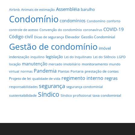
Assembléia
barulho
Airbnb
Animais de estimação
Condomínio
condomínios
Condomíno
conforto
COVID-19
controle de acesso
Convenção do condomínio
coronavírus
Código civil
Elevador
Gestão Condomínial
Dicas de segurança
Gestão de condomínio
imóvel
legislação
indenização
inquilino
Lei do Inquilinato
Lei do Silêncio
LGPD
manutenção
monitoramento
locação
mercado imobiliário
mundo
Pandemia
prestação de contas
virtual
normas
Plantas
Portaria
regimento interno
regras
Projeto de lei
qualidade de vida
segurança
responsabilidades
segurança condominial
Síndico
sustentabilidade
taxa condominial
Síndico profissional