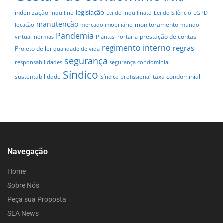
legislação
indenização
inquilino
Lei do Inquilinato
Lei do Silêncio
LGPD
manutenção
monitoramento
locação
mercado imobiliário
mundo
Pandemia
prestação de contas
virtual
normas
Plantas
Portaria
regimento interno
regras
Projeto de lei
qualidade de vida
segurança
responsabilidades
segurança condominial
Síndico
sustentabilidade
taxa condominial
Síndico profissional
Navegação
Home
Sobre Nós
Peça sua Proposta
SEA News