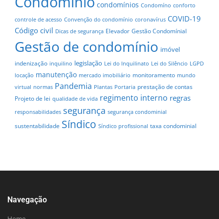
Condomínio
condomínios
Condomíno
conforto
COVID-19
controle de acesso
Convenção do condomínio
coronavírus
Código civil
Elevador
Gestão Condomínial
Dicas de segurança
Gestão de condomínio
imóvel
legislação
indenização
inquilino
Lei do Inquilinato
Lei do Silêncio
LGPD
manutenção
monitoramento
locação
mercado imobiliário
mundo
Pandemia
prestação de contas
virtual
normas
Plantas
Portaria
regimento interno
regras
Projeto de lei
qualidade de vida
segurança
responsabilidades
segurança condominial
Síndico
sustentabilidade
taxa condominial
Síndico profissional
Navegação