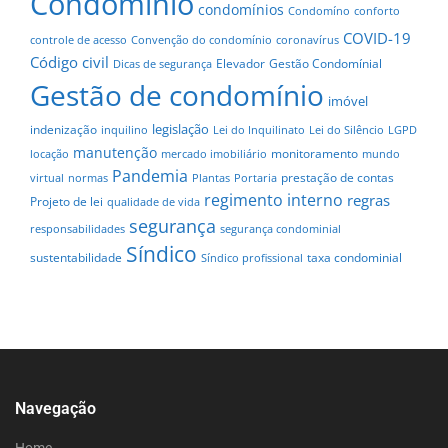
Condomínio
condomínios
Condomíno
conforto
COVID-19
controle de acesso
Convenção do condomínio
coronavírus
Código civil
Elevador
Gestão Condomínial
Dicas de segurança
Gestão de condomínio
imóvel
legislação
indenização
inquilino
Lei do Inquilinato
Lei do Silêncio
LGPD
manutenção
monitoramento
locação
mercado imobiliário
mundo
Pandemia
prestação de contas
virtual
normas
Plantas
Portaria
regimento interno
regras
Projeto de lei
qualidade de vida
segurança
responsabilidades
segurança condominial
Síndico
sustentabilidade
taxa condominial
Síndico profissional
Navegação