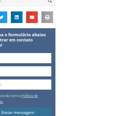
a o formulário abaixo
trar em contato
o!
oncordo com a
Política de
de
Enviar mensagem