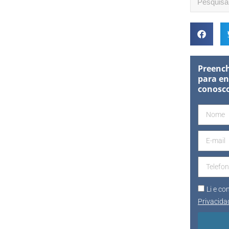
Preench
para en
conosc
Li e c
Privacida