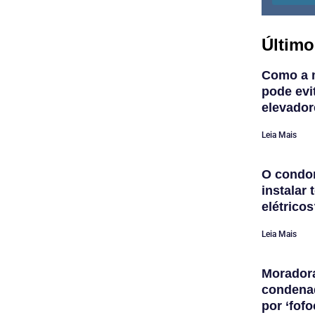
Último
Como a 
pode evi
elevador
Leia Mais
O condom
instalar
elétrico
Leia Mais
Morador
condena
por ‘fofo