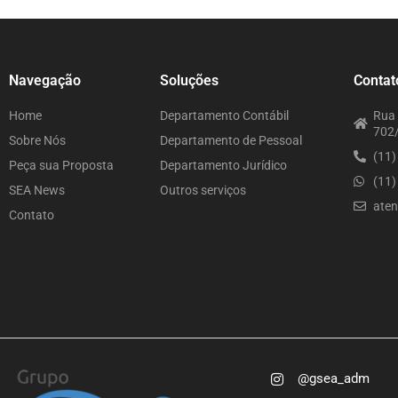
Navegação
Soluções
Contat
Home
Departamento Contábil
Rua 
702/
Sobre Nós
Departamento de Pessoal
(11
Peça sua Proposta
Departamento Jurídico
(11
SEA News
Outros serviços
ate
Contato
@gsea_adm