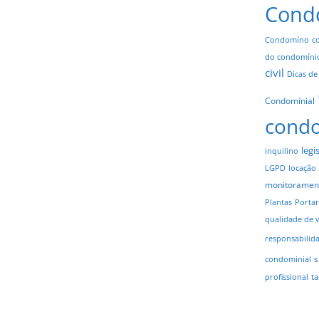
Cond
Condomíno
c
do condomíni
civil
Dicas de
Condomínial
cond
legi
inquilino
LGPD
locação
monitoramen
Plantas
Portar
qualidade de 
responsabilid
s
condominial
t
profissional