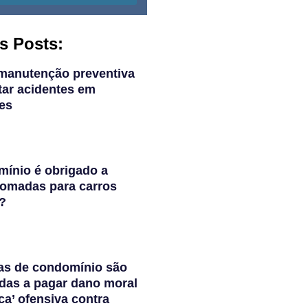
s Posts:
manutenção preventiva
tar acidentes em
es
ínio é obrigado a
 tomadas para carros
s?
as de condomínio são
das a pagar dano moral
ca’ ofensiva contra