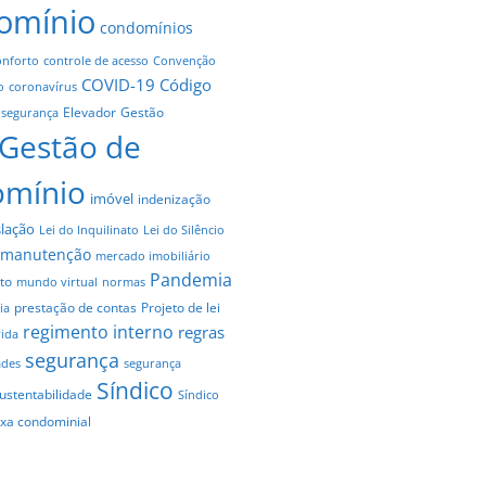
omínio
condomínios
onforto
controle de acesso
Convenção
COVID-19
Código
o
coronavírus
Elevador
Gestão
 segurança
Gestão de
omínio
imóvel
indenização
slação
Lei do Inquilinato
Lei do Silêncio
manutenção
mercado imobiliário
Pandemia
to
mundo virtual
normas
prestação de contas
Projeto de lei
ia
regimento interno
regras
vida
segurança
ades
segurança
Síndico
ustentabilidade
Síndico
axa condominial