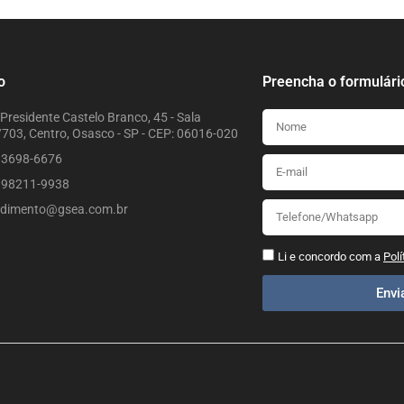
o
Preencha o formulári
Presidente Castelo Branco, 45 - Sala
703, Centro, Osasco - SP - CEP: 06016-020
) 3698-6676
) 98211-9938
ndimento@gsea.com.br
Li e concordo com a
Polí
Env