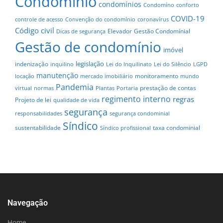
Condomínio
condomínios
Condomíno
conforto
COVID-19
controle de acesso
Convenção do condomínio
coronavírus
Código civil
Elevador
Gestão Condomínial
Dicas de segurança
Gestão de condomínio
imóvel
legislação
indenização
inquilino
Lei do Inquilinato
Lei do Silêncio
LGPD
manutenção
monitoramento
locação
mercado imobiliário
mundo
Pandemia
prestação de contas
virtual
normas
Plantas
Portaria
regimento interno
regras
Projeto de lei
qualidade de vida
segurança
responsabilidades
segurança condominial
Síndico
sustentabilidade
taxa condominial
Síndico profissional
Navegação
Home