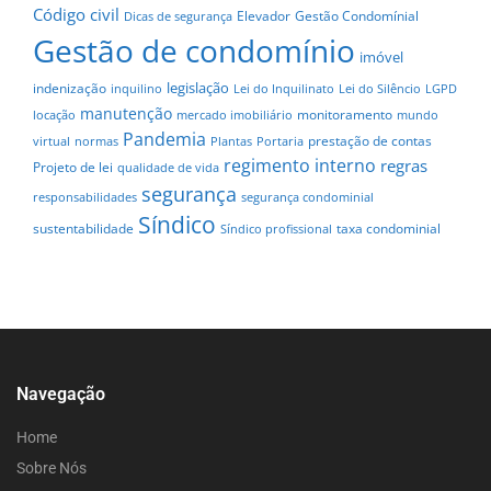
Código civil
Elevador
Gestão Condomínial
Dicas de segurança
Gestão de condomínio
imóvel
legislação
indenização
inquilino
Lei do Inquilinato
Lei do Silêncio
LGPD
manutenção
monitoramento
locação
mercado imobiliário
mundo
Pandemia
prestação de contas
virtual
normas
Plantas
Portaria
regimento interno
regras
Projeto de lei
qualidade de vida
segurança
responsabilidades
segurança condominial
Síndico
sustentabilidade
taxa condominial
Síndico profissional
Navegação
Home
Sobre Nós