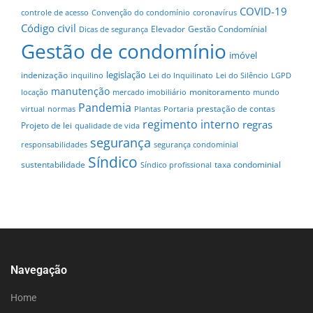
COVID-19
controle de acesso
Convenção do condomínio
coronavírus
Código civil
Elevador
Gestão Condomínial
Dicas de segurança
Gestão de condomínio
imóvel
legislação
indenização
inquilino
Lei do Inquilinato
Lei do Silêncio
LGPD
manutenção
monitoramento
locação
mercado imobiliário
mundo
Pandemia
prestação de contas
virtual
normas
Plantas
Portaria
regimento interno
regras
Projeto de lei
qualidade de vida
segurança
responsabilidades
segurança condominial
Síndico
sustentabilidade
taxa condominial
Síndico profissional
Navegação
Home