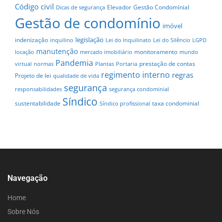
Código civil
Elevador
Gestão Condomínial
Dicas de segurança
Gestão de condomínio
imóvel
legislação
indenização
inquilino
Lei do Inquilinato
Lei do Silêncio
LGPD
manutenção
monitoramento
locação
mercado imobiliário
mundo
Pandemia
prestação de contas
virtual
normas
Plantas
Portaria
regimento interno
regras
Projeto de lei
qualidade de vida
segurança
responsabilidades
segurança condominial
Síndico
sustentabilidade
taxa condominial
Síndico profissional
Navegação
Home
Sobre Nós