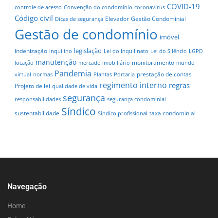
COVID-19
controle de acesso
Convenção do condomínio
coronavírus
Código civil
Elevador
Gestão Condomínial
Dicas de segurança
Gestão de condomínio
imóvel
legislação
indenização
inquilino
Lei do Inquilinato
Lei do Silêncio
LGPD
manutenção
monitoramento
locação
mercado imobiliário
mundo
Pandemia
prestação de contas
virtual
normas
Plantas
Portaria
regimento interno
regras
Projeto de lei
qualidade de vida
segurança
responsabilidades
segurança condominial
Síndico
sustentabilidade
taxa condominial
Síndico profissional
Navegação
Home