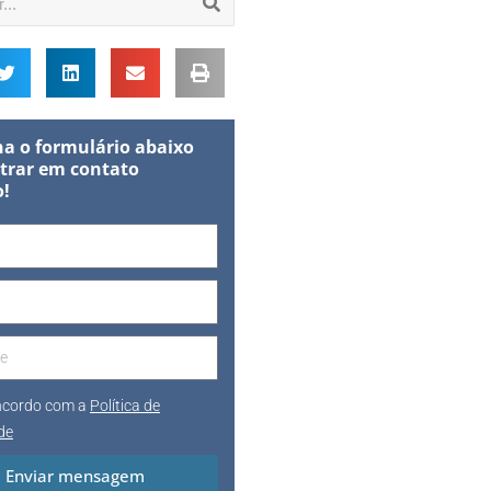
a o formulário abaixo
trar em contato
o!
oncordo com a
Política de
de
Enviar mensagem