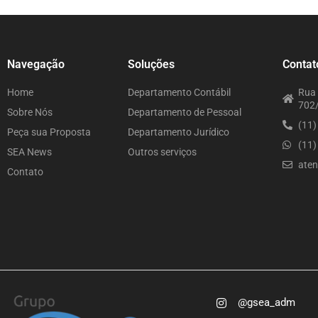
Navegação
Soluções
Contat
Home
Departamento Contábil
Rua 
702/
Sobre Nós
Departamento de Pessoal
(11
Peça sua Proposta
Departamento Jurídico
(11
SEA News
Outros serviços
ate
Contato
@gsea_adm