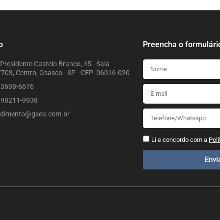
o
Preencha o formulári
Presidente Castelo Branco, 45 - Sala
703, Centro, Osasco - SP - CEP: 06016-020
) 3698-6676
) 98211-9938
ndimento@gsea.com.br
Li e concordo com a
Polí
Env