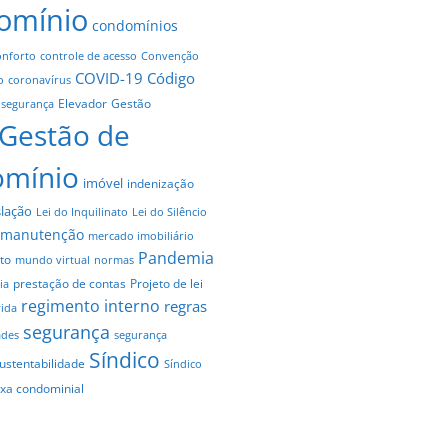
omínio
condomínios
onforto
controle de acesso
Convenção
COVID-19
Código
o
coronavírus
Elevador
Gestão
 segurança
Gestão de
omínio
imóvel
indenização
slação
Lei do Inquilinato
Lei do Silêncio
manutenção
mercado imobiliário
Pandemia
to
mundo virtual
normas
prestação de contas
Projeto de lei
ia
regimento interno
regras
vida
segurança
ades
segurança
Síndico
ustentabilidade
Síndico
axa condominial