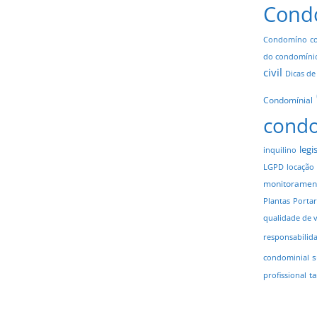
Cond
Condomíno
c
do condomíni
civil
Dicas de
Condomínial
cond
legi
inquilino
LGPD
locação
monitoramen
Plantas
Portar
qualidade de 
responsabilid
s
condominial
t
profissional