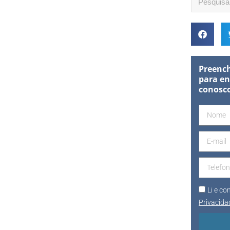
Preench
para en
conosc
Li e c
Privacida