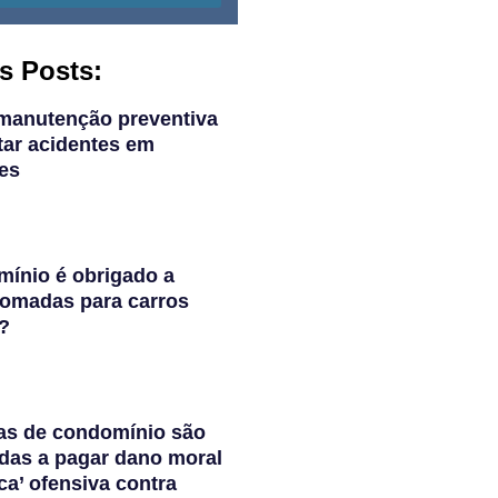
s Posts:
manutenção preventiva
tar acidentes em
es
ínio é obrigado a
 tomadas para carros
s?
as de condomínio são
das a pagar dano moral
ca’ ofensiva contra