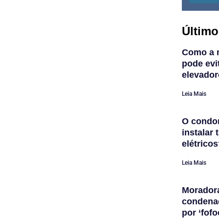
Último
Como a 
pode evi
elevador
Leia Mais
O condom
instalar
elétrico
Leia Mais
Morador
condena
por ‘fofo