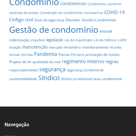
Condomínio
condomínios
Condomíno
conforto
COVID-19
controle de acesso
Convenção do condomínio
coronavírus
Código civil
Elevador
Gestão Condomínial
Dicas de segurança
Gestão de condomínio
imóvel
legislação
indenização
inquilino
Lei do Inquilinato
Lei do Silêncio
LGPD
manutenção
monitoramento
locação
mercado imobiliário
mundo
Pandemia
prestação de contas
virtual
normas
Plantas
Portaria
regimento interno
regras
Projeto de lei
qualidade de vida
segurança
responsabilidades
segurança condominial
Síndico
sustentabilidade
taxa condominial
Síndico profissional
Navegação