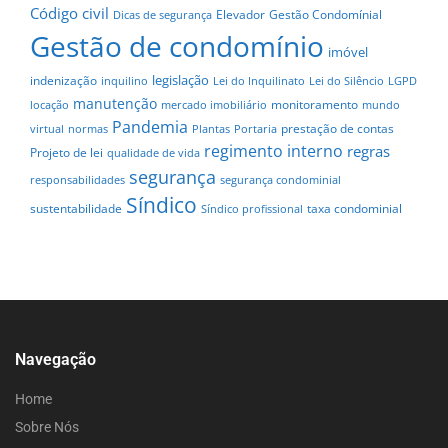
Código civil
Elevador
Gestão Condomínial
Dicas de segurança
Gestão de condomínio
imóvel
legislação
indenização
inquilino
Lei do Inquilinato
Lei do Silêncio
LGPD
manutenção
monitoramento
locação
mercado imobiliário
mundo
Pandemia
prestação de contas
virtual
normas
Plantas
Portaria
regimento interno
regras
Projeto de lei
qualidade de vida
segurança
responsabilidades
segurança condominial
Síndico
sustentabilidade
taxa condominial
Síndico profissional
Navegação
Home
Sobre Nós