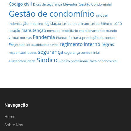
Código civil
Elevador
Gestão Condomínial
Dicas de segurança
Gestão de condomínio
imóvel
legislação
indenização
inquilino
Lei do Inquilinato
Lei do Silêncio
LGPD
manutenção
monitoramento
locação
mercado imobiliário
mundo
Pandemia
prestação de contas
virtual
normas
Plantas
Portaria
regimento interno
regras
Projeto de lei
qualidade de vida
segurança
responsabilidades
segurança condominial
Síndico
sustentabilidade
taxa condominial
Síndico profissional
Navegação
Home
Sobre Nós