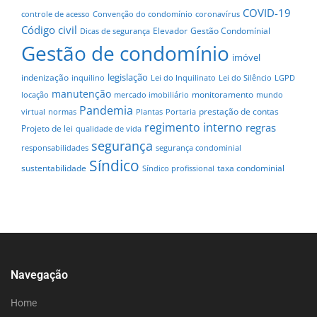
COVID-19
controle de acesso
Convenção do condomínio
coronavírus
Código civil
Elevador
Gestão Condomínial
Dicas de segurança
Gestão de condomínio
imóvel
legislação
indenização
inquilino
Lei do Inquilinato
Lei do Silêncio
LGPD
manutenção
monitoramento
locação
mercado imobiliário
mundo
Pandemia
prestação de contas
virtual
normas
Plantas
Portaria
regimento interno
regras
Projeto de lei
qualidade de vida
segurança
responsabilidades
segurança condominial
Síndico
sustentabilidade
taxa condominial
Síndico profissional
Navegação
Home