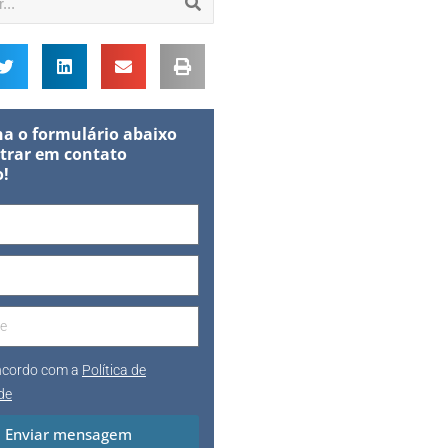
a o formulário abaixo
trar em contato
o!
oncordo com a
Política de
de
Enviar mensagem