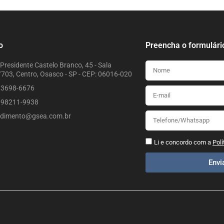
o
Preencha o formulári
Presidente Castelo Branco, 45 - Sala
703, Centro, Osasco - SP - CEP: 06016-020
) 3698-6676
) 98211-9938
ndimento@gsea.com.br
Li e concordo com a
Polí
Env