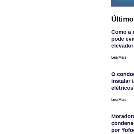
Último
Como a 
pode evi
elevador
Leia Mais
O condom
instalar
elétrico
Leia Mais
Morador
condena
por ‘fofo