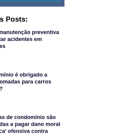
s Posts:
manutenção preventiva
tar acidentes em
es
ínio é obrigado a
 tomadas para carros
s?
as de condomínio são
das a pagar dano moral
ca’ ofensiva contra