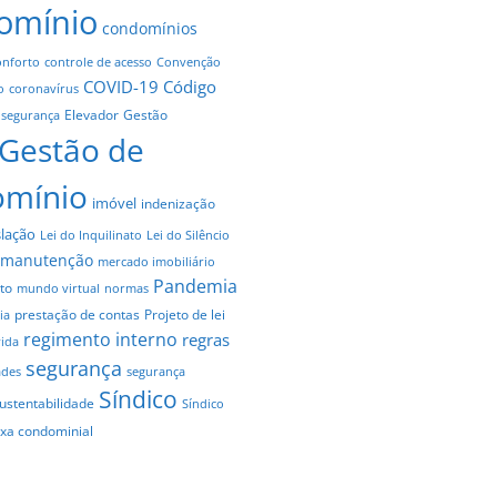
omínio
condomínios
onforto
controle de acesso
Convenção
COVID-19
Código
o
coronavírus
Elevador
Gestão
 segurança
Gestão de
omínio
imóvel
indenização
slação
Lei do Inquilinato
Lei do Silêncio
manutenção
mercado imobiliário
Pandemia
to
mundo virtual
normas
prestação de contas
Projeto de lei
ia
regimento interno
regras
vida
segurança
ades
segurança
Síndico
ustentabilidade
Síndico
axa condominial