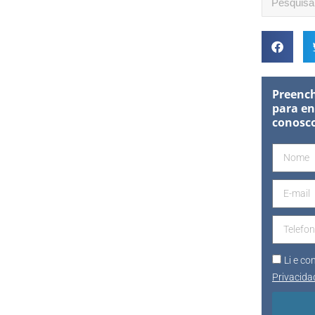
Preench
para en
conosc
Li e c
Privacida