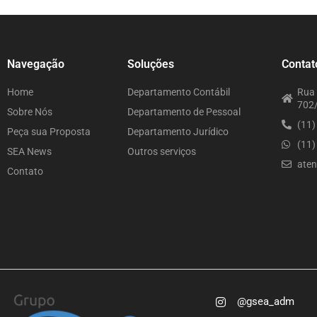
Navegação
Soluções
Contat
Home
Departamento Contábil
Rua 
702/
Sobre Nós
Departamento de Pessoal
(11
Peça sua Proposta
Departamento Jurídico
(11
SEA News
Outros serviços
ate
Contato
@gsea_adm