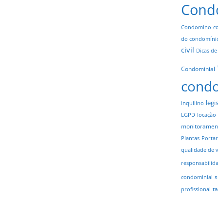
Cond
Condomíno
c
do condomíni
civil
Dicas de
Condomínial
cond
legi
inquilino
LGPD
locação
monitoramen
Plantas
Portar
qualidade de 
responsabilid
s
condominial
t
profissional