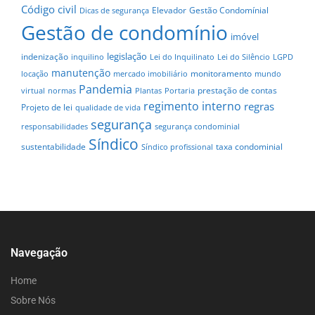
Código civil
Elevador
Gestão Condomínial
Dicas de segurança
Gestão de condomínio
imóvel
legislação
indenização
inquilino
Lei do Inquilinato
Lei do Silêncio
LGPD
manutenção
monitoramento
locação
mercado imobiliário
mundo
Pandemia
prestação de contas
virtual
normas
Plantas
Portaria
regimento interno
regras
Projeto de lei
qualidade de vida
segurança
responsabilidades
segurança condominial
Síndico
sustentabilidade
taxa condominial
Síndico profissional
Navegação
Home
Sobre Nós