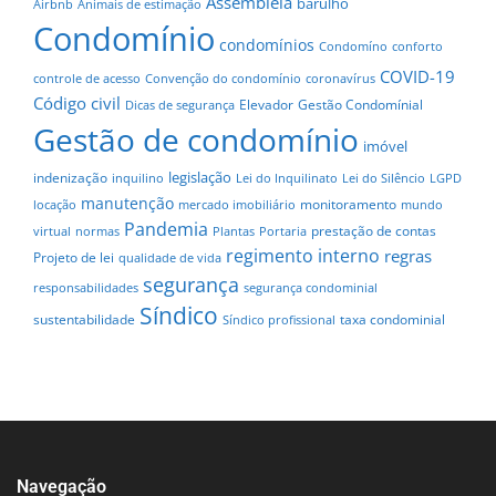
Assembléia
barulho
Airbnb
Animais de estimação
Condomínio
condomínios
Condomíno
conforto
COVID-19
controle de acesso
Convenção do condomínio
coronavírus
Código civil
Elevador
Gestão Condomínial
Dicas de segurança
Gestão de condomínio
imóvel
legislação
indenização
inquilino
Lei do Inquilinato
Lei do Silêncio
LGPD
manutenção
monitoramento
locação
mercado imobiliário
mundo
Pandemia
prestação de contas
virtual
normas
Plantas
Portaria
regimento interno
regras
Projeto de lei
qualidade de vida
segurança
responsabilidades
segurança condominial
Síndico
sustentabilidade
taxa condominial
Síndico profissional
Navegação