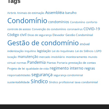
Tags
Assembléia
barulho
Airbnb
Animais de estimação
Condomínio
condomínios
Condomíno
conforto
COVID-19
controle de acesso
Convenção do condomínio
coronavírus
Código civil
Elevador
Gestão Condomínial
Dicas de segurança
Gestão de condomínio
imóvel
legislação
indenização
inquilino
Lei do Inquilinato
Lei do Silêncio
LGPD
manutenção
monitoramento
locação
mercado imobiliário
mundo
Pandemia
prestação de contas
virtual
normas
Plantas
Portaria
regimento interno
regras
Projeto de lei
qualidade de vida
segurança
responsabilidades
segurança condominial
Síndico
sustentabilidade
taxa condominial
Síndico profissional