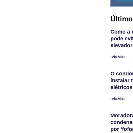
Último
Como a 
pode evi
elevador
Leia Mais
O condom
instalar
elétrico
Leia Mais
Morador
condena
por ‘fofo