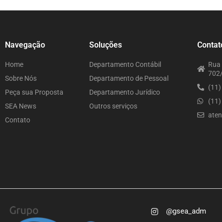
Navegação
Soluções
Contat
Home
Departamento Contábil
Rua 
702/
Sobre Nós
Departamento de Pessoal
(11
Peça sua Proposta
Departamento Jurídico
(11
SEA News
Outros serviços
ate
Contato
@gsea_adm