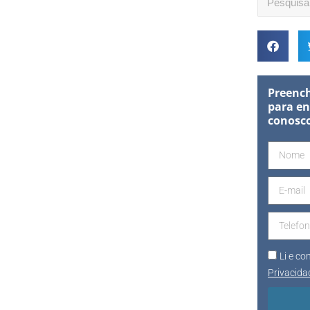
Preench
para en
conosc
Li e c
Privacida