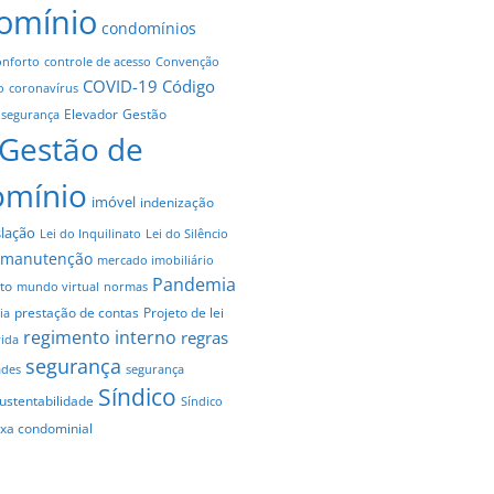
omínio
condomínios
onforto
controle de acesso
Convenção
COVID-19
Código
o
coronavírus
Elevador
Gestão
 segurança
Gestão de
omínio
imóvel
indenização
slação
Lei do Inquilinato
Lei do Silêncio
manutenção
mercado imobiliário
Pandemia
to
mundo virtual
normas
prestação de contas
Projeto de lei
ia
regimento interno
regras
vida
segurança
ades
segurança
Síndico
ustentabilidade
Síndico
axa condominial