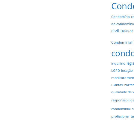
Cond
Condomíno
c
do condomíni
civil
Dicas de
Condomínial
cond
legi
inquilino
LGPD
locação
monitoramen
Plantas
Portar
qualidade de 
responsabilid
s
condominial
t
profissional