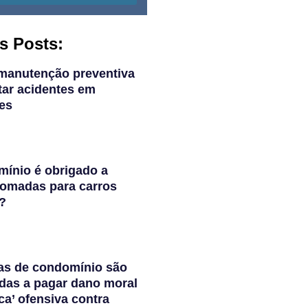
s Posts:
manutenção preventiva
tar acidentes em
es
ínio é obrigado a
 tomadas para carros
s?
as de condomínio são
das a pagar dano moral
ca’ ofensiva contra