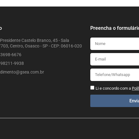
o
Preencha o formulári
Presidente Castelo Branco, 45 - Sala
703, Centro, Osasco - SP - CEP: 06016-020
) 3698-6676
) 98211-9938
ndimento@gsea.com.br
Li e concordo com a
Polí
Env