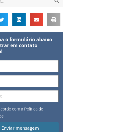
a o formulário abaixo
trar em contato
o!
oncordo com a
Política de
de
Enviar mensagem