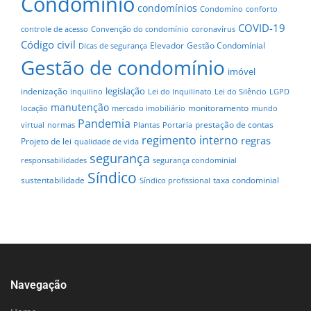
Condomínio
condomínios
Condomíno
conforto
COVID-19
controle de acesso
Convenção do condomínio
coronavírus
Código civil
Elevador
Gestão Condomínial
Dicas de segurança
Gestão de condomínio
imóvel
legislação
indenização
inquilino
Lei do Inquilinato
Lei do Silêncio
LGPD
manutenção
monitoramento
locação
mercado imobiliário
mundo
Pandemia
prestação de contas
virtual
normas
Plantas
Portaria
regimento interno
regras
Projeto de lei
qualidade de vida
segurança
responsabilidades
segurança condominial
Síndico
sustentabilidade
taxa condominial
Síndico profissional
Navegação