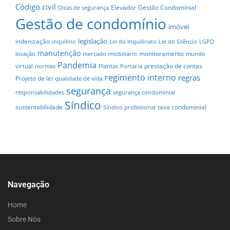
Código civil
Elevador
Gestão Condomínial
Dicas de segurança
Gestão de condomínio
imóvel
legislação
indenização
inquilino
Lei do Inquilinato
Lei do Silêncio
LGPD
manutenção
monitoramento
locação
mercado imobiliário
mundo
Pandemia
prestação de contas
virtual
normas
Plantas
Portaria
regimento interno
regras
Projeto de lei
qualidade de vida
segurança
responsabilidades
segurança condominial
Síndico
sustentabilidade
taxa condominial
Síndico profissional
Navegação
Home
Sobre Nós