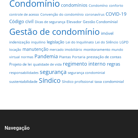
Condomínio
condomínios
Condomíno
conforto
COVID-19
controle de acesso
Convenção do condomínio
coronavírus
Código civil
Elevador
Gestão Condomínial
Dicas de segurança
Gestão de condomínio
imóvel
legislação
indenização
inquilino
Lei do Inquilinato
Lei do Silêncio
LGPD
manutenção
monitoramento
locação
mercado imobiliário
mundo
Pandemia
prestação de contas
virtual
normas
Plantas
Portaria
regimento interno
regras
Projeto de lei
qualidade de vida
segurança
responsabilidades
segurança condominial
Síndico
sustentabilidade
taxa condominial
Síndico profissional
Navegação