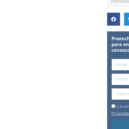
Preench
para en
conosc
Li e c
Privacida