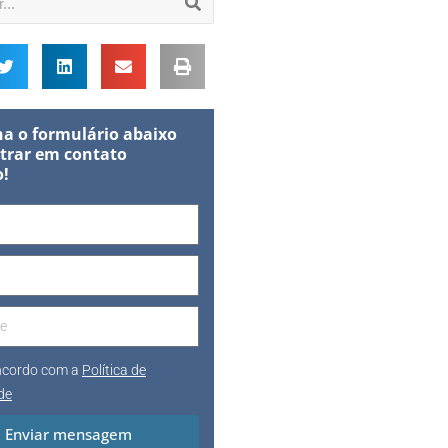
a o formulário abaixo
trar em contato
o!
oncordo com a
Política de
de
Enviar mensagem