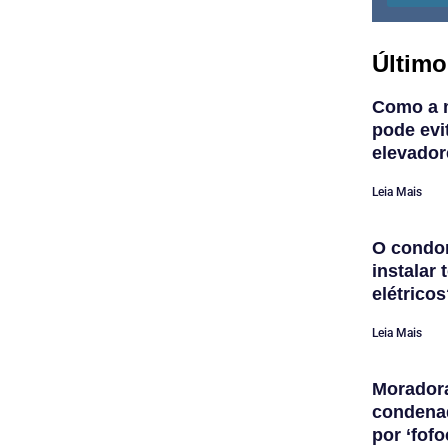
Último
Como a 
pode evi
elevador
Leia Mais
O condom
instalar
elétrico
Leia Mais
Morador
condena
por ‘fofo