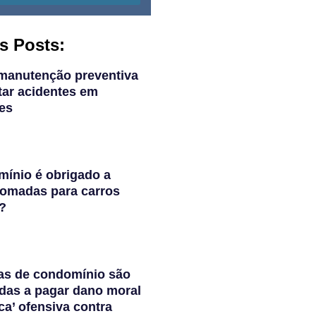
s Posts:
manutenção preventiva
tar acidentes em
es
ínio é obrigado a
 tomadas para carros
s?
as de condomínio são
das a pagar dano moral
ca’ ofensiva contra