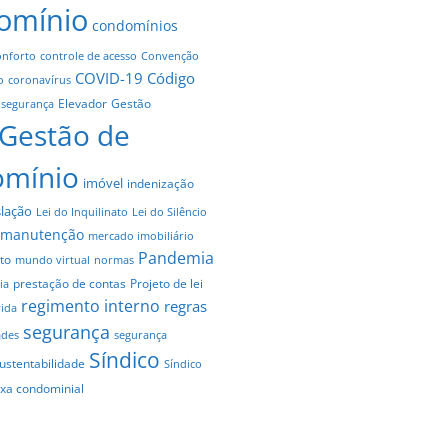
omínio
condomínios
onforto
controle de acesso
Convenção
COVID-19
Código
o
coronavírus
Elevador
Gestão
 segurança
Gestão de
omínio
imóvel
indenização
slação
Lei do Inquilinato
Lei do Silêncio
manutenção
mercado imobiliário
Pandemia
to
mundo virtual
normas
prestação de contas
Projeto de lei
ia
regimento interno
regras
vida
segurança
ades
segurança
Síndico
ustentabilidade
Síndico
axa condominial