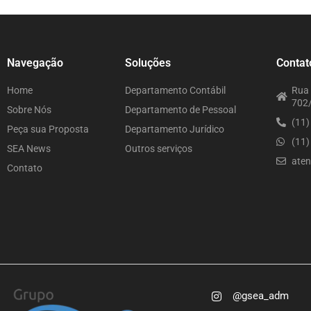
Navegação
Soluções
Contat
Home
Departamento Contábil
Rua 
702/
Sobre Nós
Departamento de Pessoal
(11
Peça sua Proposta
Departamento Jurídico
(11
SEA News
Outros serviços
ate
Contato
@gsea_adm