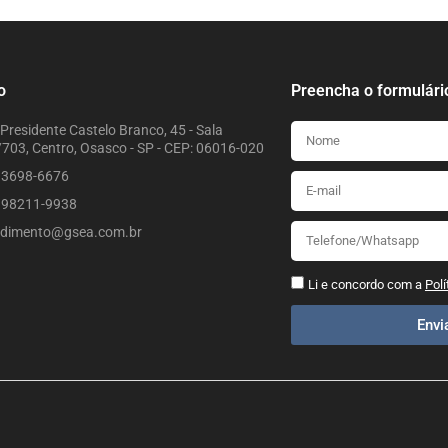
o
Preencha o formulári
Presidente Castelo Branco, 45 - Sala
703, Centro, Osasco - SP - CEP: 06016-020
) 3698-6676
) 98211-9938
ndimento@gsea.com.br
Li e concordo com a
Polí
Env