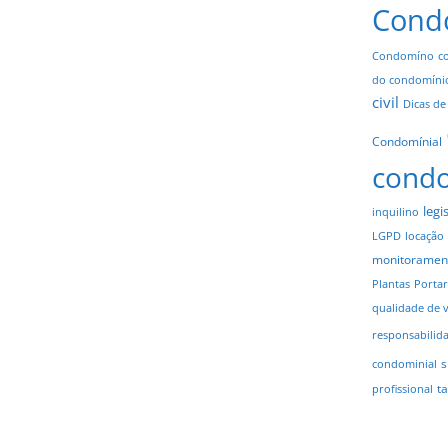
Cond
Condomíno
c
do condomíni
civil
Dicas de
Condomínial
cond
legi
inquilino
LGPD
locação
monitoramen
Plantas
Portar
qualidade de 
responsabilid
s
condominial
t
profissional