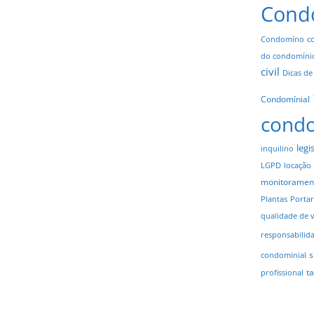
Cond
Condomíno
c
do condomíni
civil
Dicas de
Condomínial
cond
legi
inquilino
LGPD
locação
monitoramen
Plantas
Portar
qualidade de 
responsabilid
s
condominial
t
profissional