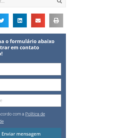
a o formulário abaixo
trar em contato
o!
oncordo com a
Política de
de
Enviar mensagem