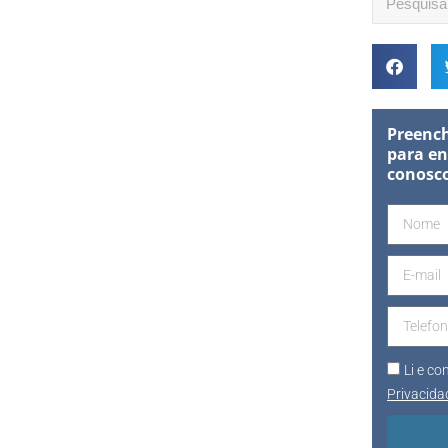
Preench
para en
conosc
Li e c
Privacida