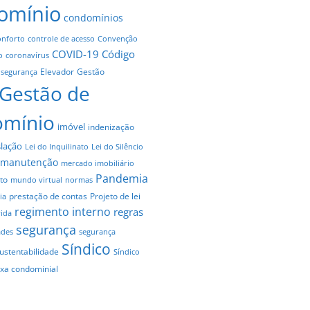
omínio
condomínios
onforto
controle de acesso
Convenção
COVID-19
Código
o
coronavírus
Elevador
Gestão
 segurança
Gestão de
omínio
imóvel
indenização
slação
Lei do Inquilinato
Lei do Silêncio
manutenção
mercado imobiliário
Pandemia
to
mundo virtual
normas
prestação de contas
Projeto de lei
ia
regimento interno
regras
vida
segurança
ades
segurança
Síndico
ustentabilidade
Síndico
axa condominial