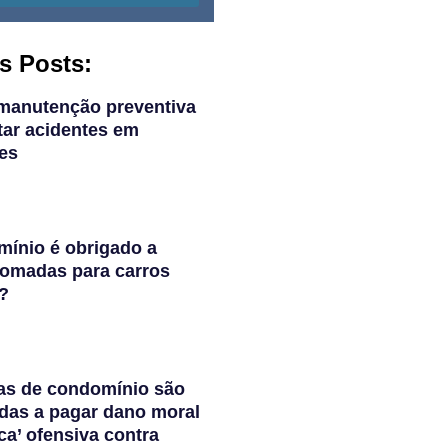
s Posts:
manutenção preventiva
tar acidentes em
es
ínio é obrigado a
 tomadas para carros
s?
as de condomínio são
das a pagar dano moral
ca’ ofensiva contra