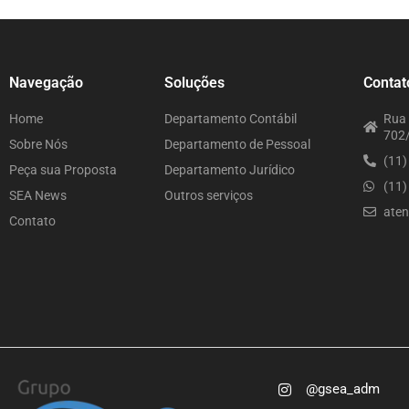
Navegação
Soluções
Contat
Home
Departamento Contábil
Rua 
702/
Sobre Nós
Departamento de Pessoal
(11
Peça sua Proposta
Departamento Jurídico
(11
SEA News
Outros serviços
ate
Contato
@gsea_adm