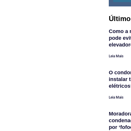
Último
Como a 
pode evi
elevador
Leia Mais
O condom
instalar
elétrico
Leia Mais
Morador
condena
por ‘fofo