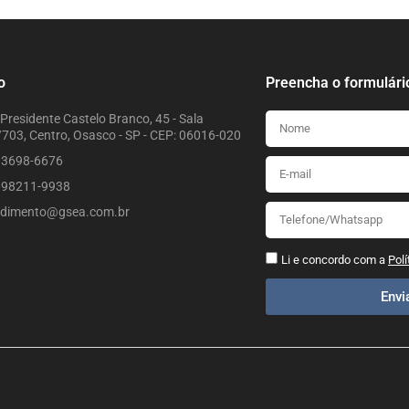
o
Preencha o formulári
Presidente Castelo Branco, 45 - Sala
703, Centro, Osasco - SP - CEP: 06016-020
) 3698-6676
) 98211-9938
ndimento@gsea.com.br
Li e concordo com a
Polí
Env