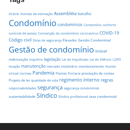
Assembléia
barulho
Airbnb
Animais de estimação
Condomínio
condomínios
Condomíno
conforto
COVID-19
controle de acesso
Convenção do condomínio
coronavírus
Código civil
Elevador
Gestão Condomínial
Dicas de segurança
Gestão de condomínio
imóvel
legislação
indenização
inquilino
Lei do Inquilinato
Lei do Silêncio
LGPD
manutenção
monitoramento
locação
mercado imobiliário
mundo
Pandemia
prestação de contas
virtual
normas
Plantas
Portaria
regimento interno
regras
Projeto de lei
qualidade de vida
segurança
responsabilidades
segurança condominial
Síndico
sustentabilidade
taxa condominial
Síndico profissional