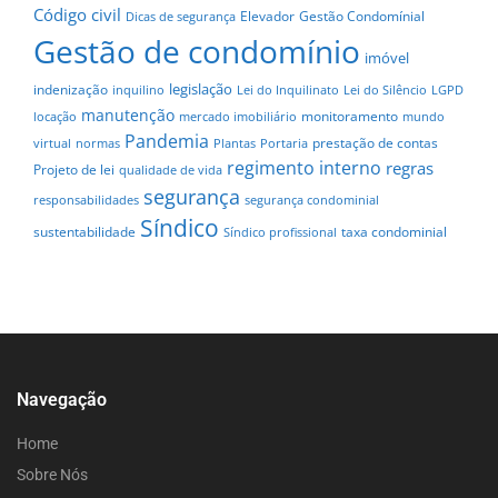
Código civil
Elevador
Gestão Condomínial
Dicas de segurança
Gestão de condomínio
imóvel
legislação
indenização
inquilino
Lei do Inquilinato
Lei do Silêncio
LGPD
manutenção
monitoramento
locação
mercado imobiliário
mundo
Pandemia
prestação de contas
virtual
normas
Plantas
Portaria
regimento interno
regras
Projeto de lei
qualidade de vida
segurança
responsabilidades
segurança condominial
Síndico
sustentabilidade
taxa condominial
Síndico profissional
Navegação
Home
Sobre Nós