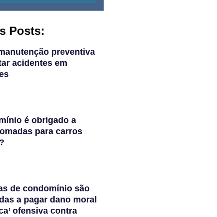
s Posts:
manutenção preventiva
tar acidentes em
es
ínio é obrigado a
 tomadas para carros
s?
as de condomínio são
das a pagar dano moral
ca’ ofensiva contra