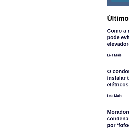
Último
Como a 
pode evi
elevador
Leia Mais
O condom
instalar
elétrico
Leia Mais
Morador
condena
por ‘fofo