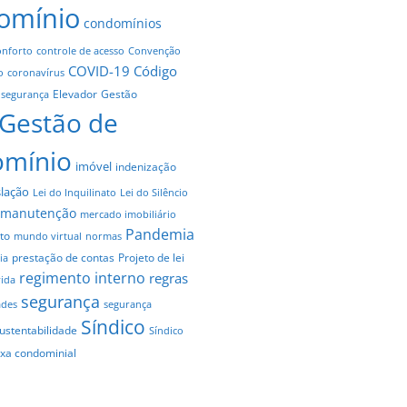
omínio
condomínios
onforto
controle de acesso
Convenção
COVID-19
Código
o
coronavírus
Elevador
Gestão
 segurança
Gestão de
omínio
imóvel
indenização
slação
Lei do Inquilinato
Lei do Silêncio
manutenção
mercado imobiliário
Pandemia
to
mundo virtual
normas
prestação de contas
Projeto de lei
ia
regimento interno
regras
vida
segurança
ades
segurança
Síndico
ustentabilidade
Síndico
axa condominial