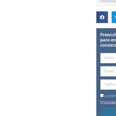
Preench
para en
conosc
Li e c
Privacida