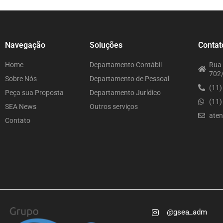
Navegação
Soluções
Contat
Home
Departamento Contábil
Rua 
702/
Sobre Nós
Departamento de Pessoal
(11
Peça sua Proposta
Departamento Jurídico
(11
SEA News
Outros serviços
ate
Contato
@gsea_adm