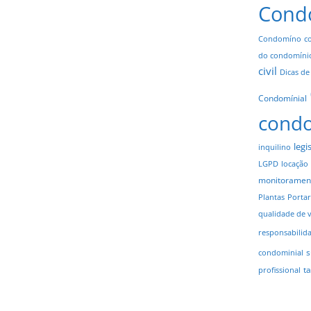
Cond
Condomíno
c
do condomíni
civil
Dicas de
Condomínial
cond
legi
inquilino
LGPD
locação
monitoramen
Plantas
Portar
qualidade de 
responsabilid
s
condominial
t
profissional