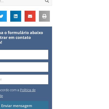
a o formulário abaixo
trar em contato
o!
oncordo com a
Política de
de
Enviar mensagem