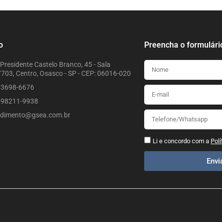
o
Preencha o formulári
Presidente Castelo Branco, 45 - Sala
703, Centro, Osasco - SP - CEP: 06016-020
) 3698-6676
) 98211-9938
ndimento@gsea.com.br
Li e concordo com a
Polí
Env