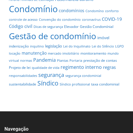
Condomínio
condomínios
Condomíno
conforto
COVID-19
controle de acesso
Convenção do condomínio
coronavírus
Código civil
Elevador
Gestão Condomínial
Dicas de segurança
Gestão de condomínio
imóvel
legislação
indenização
inquilino
Lei do Inquilinato
Lei do Silêncio
LGPD
manutenção
monitoramento
locação
mercado imobiliário
mundo
Pandemia
prestação de contas
virtual
normas
Plantas
Portaria
regimento interno
regras
Projeto de lei
qualidade de vida
segurança
responsabilidades
segurança condominial
Síndico
sustentabilidade
taxa condominial
Síndico profissional
Navegação